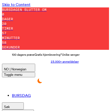
Skip to Content
BURSDAGEN SLUTTER OM
0
DAGER
20
TIMER
57
MINUTTER
57
SEKUNDER
100 dagers prøve
Gratis hjemlevering*
Unike senger
23.000+ anmeldelser
NO | Norwegian
Toggle menu
BURSDAG
Søk