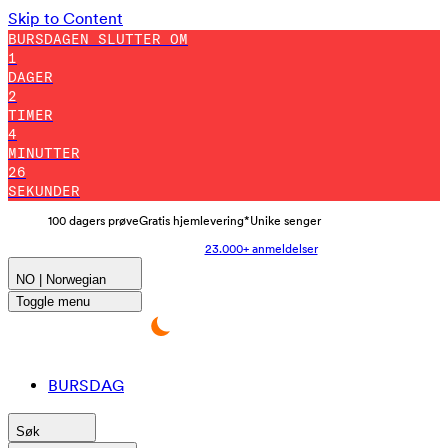
Skip to Content
BURSDAGEN SLUTTER OM
1
DAGER
2
TIMER
4
MINUTTER
25
SEKUNDER
100 dagers prøve
Gratis hjemlevering*
Unike senger
23.000+ anmeldelser
NO | Norwegian
Toggle menu
BURSDAG
Søk