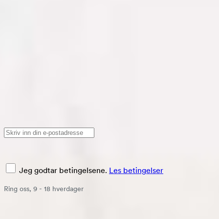
100 netters prøve
Du kan være helt trygg på å kjøpe deg til en bedre søvn
online. Hos Bedre Netter har du alltid en 100 netters
risikofri prøveperiode.
Meld deg til nyhetsbrevet vårt
Meld deg til
Jeg godtar betingelsene.
Les betingelser
Ring oss, 9 - 18 hverdager
+47 21 56 48 73