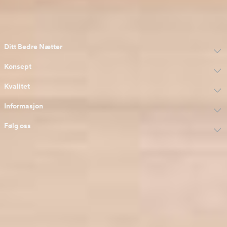
Godkjent nettbutikk
av Trygg e-handel
Ditt Bedre Nætter
Konsept
Kvalitet
Informasjon
Følg oss
Godkjent nettbutikk
av Trygg e-handel