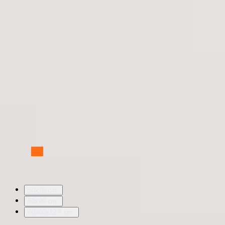
4.490683 star rating
(161)
anmeldelser totalt
50x70 cm.
•
Hodepute
Polar
1.399 kr.
Levering: 1 virkerdager
4.594595 star rating
(37)
anmeldelser totalt
50x70 cm.
•
Hodepute
Velg størrelse:
50x70 cm.
50x90 cm.
60x40x12,5 cm.