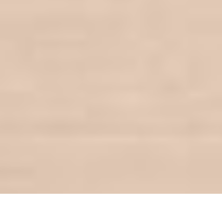
© 2025 Bedre Nætter AS. All Rights Reserved -
Administrer
cookies
Kontoradresse: Søren Frichs vej 34B , 8000 Aarhus C,
Danmark
Find your store
Welcome to Better Nights. You're on the Norwegian store.
Go shopping
Change country