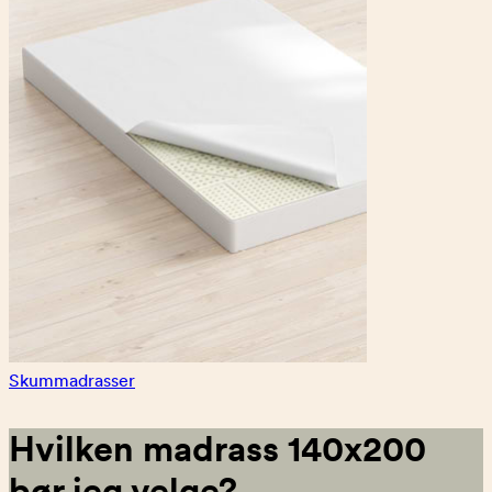
Skummadrasser
Hvilken madrass 140x200
bør jeg velge?