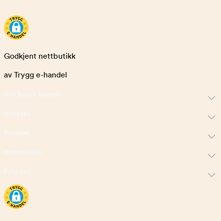
Godkjent nettbutikk
av Trygg e-handel
Ditt Bedre Nætter
Konsept
Kvalitet
Informasjon
Følg oss