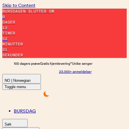
Skip to Content
BURSDAGEN SLUTTER OM
0
DAGER
12
TIMER
52
MINUTTER
30
SEKUNDER
100 dagers prøve
Gratis hjemlevering*
Unike senger
23.000+ anmeldelser
NO | Norwegian
Toggle menu
BURSDAG
Søk