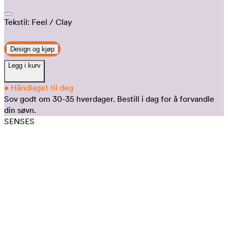
Tekstil:
Feel
/ Clay
Design og kjøp
Legg i kurv
•
Håndlaget til deg
Sov godt om 30-35 hverdager.
Bestill i dag for å forvandle
din søvn.
SENSES