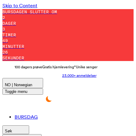
Skip to Content
BURSDAGEN SLUTTER OM
2
DAGER
3
TIMER
49
MINUTTER
18
SEKUNDER
100 dagers prøve
Gratis hjemlevering*
Unike senger
23.000+ anmeldelser
NO | Norwegian
Toggle menu
BURSDAG
Søk