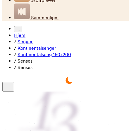
Stoffprøver
Sammenlign
...
Hjem
/
Senger
/
Kontinentalsenger
/
Kontinentalseng 160x200
/
Senses
/
Senses