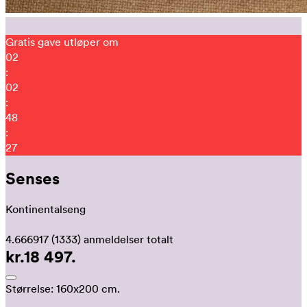
Gratis gave utløper om
02
:
02
:
48
:
20
Senses
Kontinentalseng
4.666917
(1333)
anmeldelser totalt
kr.18 497.
Størrelse:
160x200 cm.