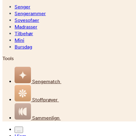
Senger
Sengerammer
Sovesofaer
Madrasser
Tilbehør
Mini
Bursdag
Tools
Sengematch
Stoffprøver
Sammenlign
...