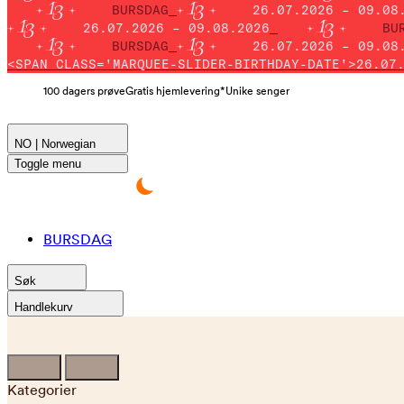
BURSDAG
26.07.2026 – 09.08
26.07.2026 – 09.08.2026
BU
BURSDAG
26.07.2026 – 09.08
<SPAN CLASS='MARQUEE-SLIDER-BIRTHDAY-DATE'>26.07
100 dagers prøve
Gratis hjemlevering*
Unike senger
NO | Norwegian
Toggle menu
BURSDAG
Søk
Handlekurv
Kategorier