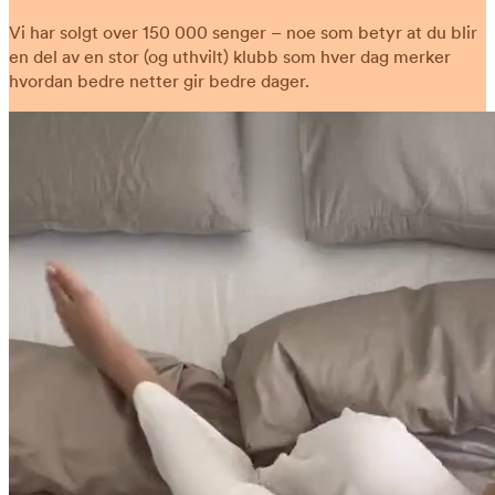
Vi har solgt over 150 000 senger – noe som betyr at du blir
en del av en stor (og uthvilt) klubb som hver dag merker
hvordan bedre netter gir bedre dager.