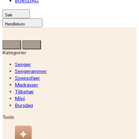
BURSDAG
Søk
Handlekurv
Kategorier
Senger
Sengerammer
Sovesofaer
Madrasser
Tilbehør
Mini
Bursdag
Tools