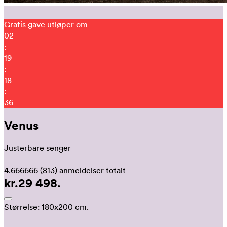
Gratis gave utløper om
02
:
19
:
18
:
27
Venus
Justerbare senger
4.666666
(813)
anmeldelser totalt
kr.29 498.
Størrelse:
180x200 cm.