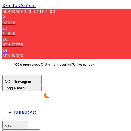
Skip to Content
BURSDAGEN SLUTTER OM
0
DAGER
13
TIMER
26
MINUTTER
12
SEKUNDER
100 dagers prøve
Gratis hjemlevering*
Unike senger
NO | Norwegian
Toggle menu
BURSDAG
Søk