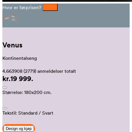
Hvor er førprisen?
Venus
Kontinentalseng
4.663908
(2779)
anmeldelser totalt
kr.19 999.
Størrelse:
180x200 cm.
Tekstil:
Standard
/ Svart
Design og kjøp