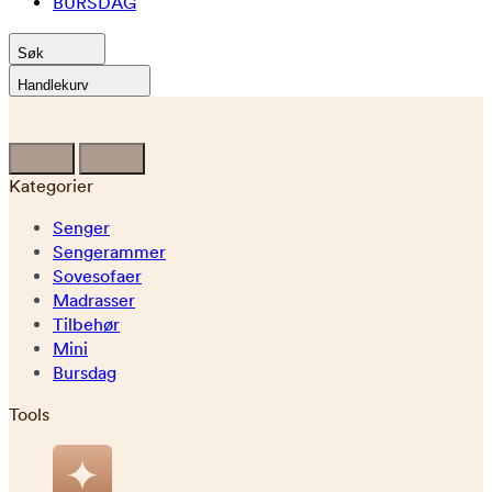
BURSDAG
Søk
Handlekurv
Kategorier
Senger
Sengerammer
Sovesofaer
Madrasser
Tilbehør
Mini
Bursdag
Tools