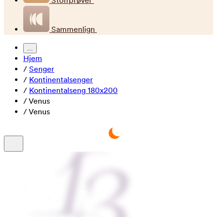
Stoffprøver
Sammenlign
...
Hjem
/
Senger
/
Kontinentalsenger
/
Kontinentalseng 180x200
/
Venus
/
Venus