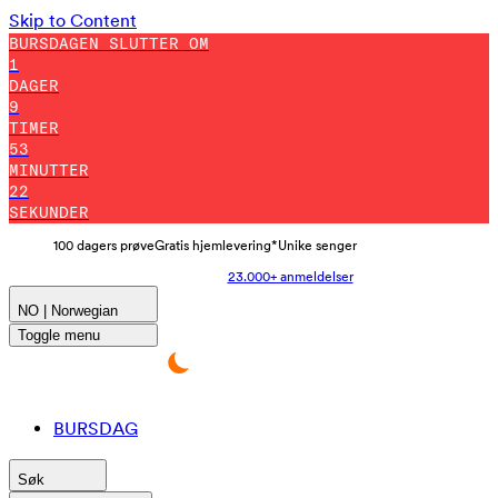
Skip to Content
BURSDAGEN SLUTTER OM
1
DAGER
9
TIMER
53
MINUTTER
15
SEKUNDER
100 dagers prøve
Gratis hjemlevering*
Unike senger
23.000+ anmeldelser
NO | Norwegian
Toggle menu
BURSDAG
Søk