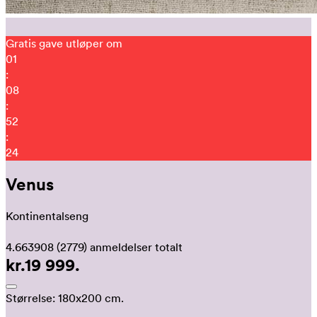
Gratis gave utløper om
01
:
08
:
52
:
16
Venus
Kontinentalseng
4.663908
(2779)
anmeldelser totalt
kr.19 999.
Størrelse:
180x200 cm.