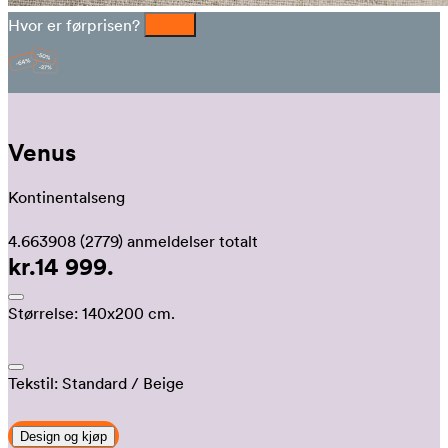
Hvor er førprisen?
Venus
Kontinentalseng
4.663908
(2779)
anmeldelser totalt
kr.14 999.
Størrelse:
140x200 cm.
Tekstil:
Standard
/ Beige
Design og kjøp