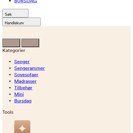
BURSDAG
Søk
Handlekurv
Kategorier
Senger
Sengerammer
Sovesofaer
Madrasser
Tilbehør
Mini
Bursdag
Tools