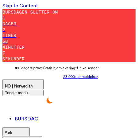
Skip to Content
BURSDAGEN SLUTTER OM
1
DAGER
2
TIMER
57
MINUTTER
56
SEKUNDER
100 dagers prøve
Gratis hjemlevering*
Unike senger
23.000+ anmeldelser
NO | Norwegian
Toggle menu
BURSDAG
Søk