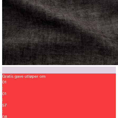
Gratis gave utløper om
01
:
01
:
56
:
57