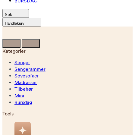
BURSDAG
Søk
Handlekurv
Kategorier
Senger
Sengerammer
Sovesofaer
Madrasser
Tilbehør
Mini
Bursdag
Tools