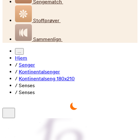
Sengematch
Stoffprøver
Sammenlign
...
Hjem
/
Senger
/
Kontinentalsenger
/
Kontinentalseng 180x210
/
Senses
/
Senses