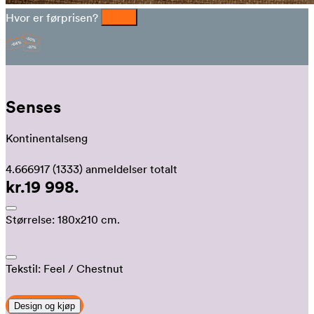
Hvor er førprisen?
Senses
Kontinentalseng
4.666917
(1333)
anmeldelser totalt
kr.19 998.
Størrelse:
180x210 cm.
Tekstil:
Feel
/ Chestnut
Design og kjøp