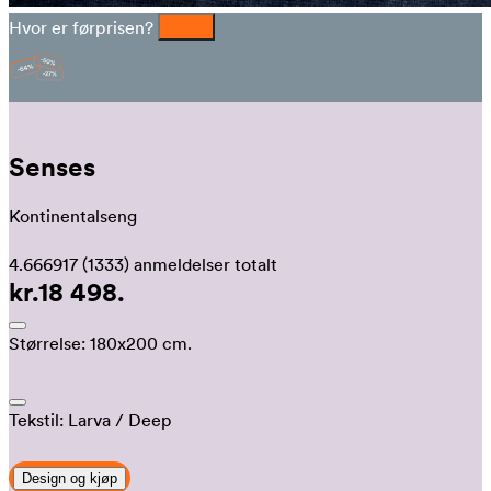
Hvor er førprisen?
Senses
Kontinentalseng
4.666917
(1333)
anmeldelser totalt
kr.18 498.
Størrelse:
180x200 cm.
Tekstil:
Larva
/ Deep
Design og kjøp