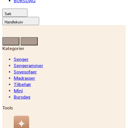
BURSDAG
Søk
Handlekurv
Kategorier
Senger
Sengerammer
Sovesofaer
Madrasser
Tilbehør
Mini
Bursdag
Tools