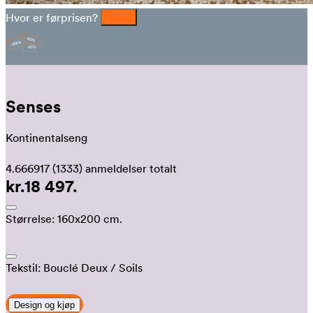
Hvor er førprisen?
Senses
Kontinentalseng
4.666917
(1333)
anmeldelser totalt
kr.18 497.
Størrelse:
160x200 cm.
Tekstil:
Bouclé Deux
/ Soils
Design og kjøp