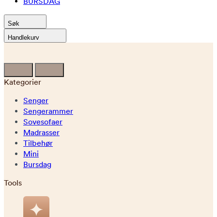
BURSDAG
Søk
Handlekurv
Kategorier
Senger
Sengerammer
Sovesofaer
Madrasser
Tilbehør
Mini
Bursdag
Tools