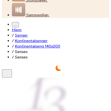
Stoffprøver
Sammenlign
...
Hjem
/
Senger
/
Kontinentalsenger
/
Kontinentalseng 140x200
/
Senses
/
Senses