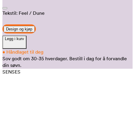
Tekstil:
Feel
/ Dune
Design og kjøp
Legg i kurv
•
Håndlaget til deg
Sov godt om 30-35 hverdager.
Bestill i dag for å forvandle
din søvn.
SENSES