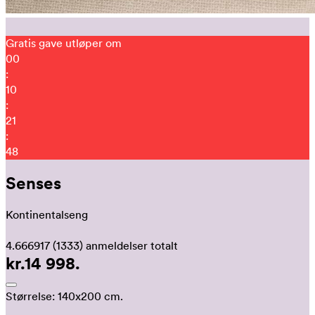
Gratis gave utløper om
00
:
10
:
21
:
38
Senses
Kontinentalseng
4.666917
(1333)
anmeldelser totalt
kr.14 998.
Størrelse:
140x200 cm.