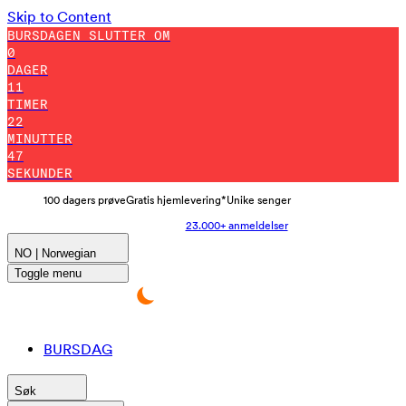
Skip to Content
BURSDAGEN SLUTTER OM
0
DAGER
11
TIMER
22
MINUTTER
37
SEKUNDER
100 dagers prøve
Gratis hjemlevering*
Unike senger
23.000+ anmeldelser
NO | Norwegian
Toggle menu
BURSDAG
Søk