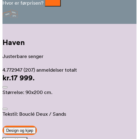
Hvor er førprisen?
Haven
Justerbare senger
4.772947
(207)
anmeldelser totalt
kr.17 999.
Størrelse:
90x200 cm.
Tekstil:
Bouclé Deux
/ Sands
Design og kjøp