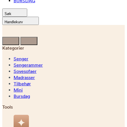
BURSDAG
Søk
Handlekurv
Kategorier
Senger
Sengerammer
Sovesofaer
Madrasser
Tilbehør
Mini
Bursdag
Tools