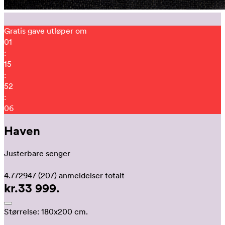
Gratis gave utløper om
01
:
15
:
51
:
55
Haven
Justerbare senger
4.772947
(207)
anmeldelser totalt
kr.33 999.
Størrelse:
180x200 cm.