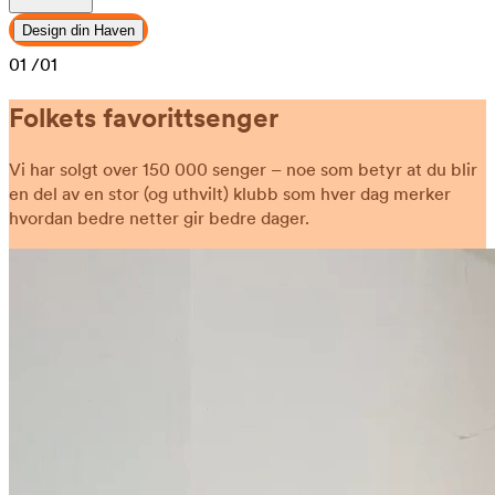
Design din Haven
01
/01
Folkets favorittsenger
Vi har solgt over 150 000 senger – noe som betyr at du blir
en del av en stor (og uthvilt) klubb som hver dag merker
hvordan bedre netter gir bedre dager.