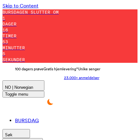
Skip to Content
BURSDAGEN SLUTTER OM
1
DAGER
16
TIMER
52
MINUTTER
55
SEKUNDER
100 dagers prøve
Gratis hjemlevering*
Unike senger
23.000+ anmeldelser
NO | Norwegian
Toggle menu
BURSDAG
Søk