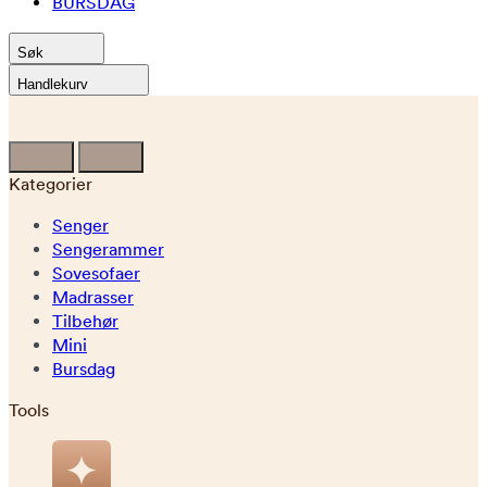
BURSDAG
Søk
Handlekurv
Kategorier
Senger
Sengerammer
Sovesofaer
Madrasser
Tilbehør
Mini
Bursdag
Tools