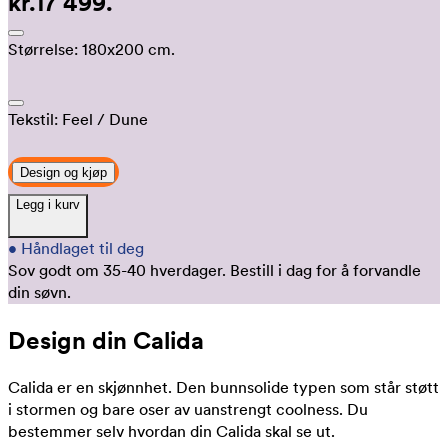
kr.17 499.
Størrelse:
180x200 cm.
Tekstil:
Feel
/ Dune
Design og kjøp
Legg i kurv
•
Håndlaget til deg
Sov godt om 35-40 hverdager.
Bestill i dag for å forvandle
din søvn.
Design din Calida
Calida er en skjønnhet. Den bunnsolide typen som står støtt
i stormen og bare oser av uanstrengt coolness. Du
bestemmer selv hvordan din Calida skal se ut.