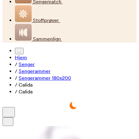
Sengematch
Stoffprøver
Sammenlign
...
Hjem
/
Senger
/
Sengerammer
/
Sengerammer 180x200
/
Calida
/
Calida