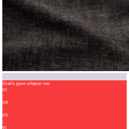
Gratis gave utløper om
01
:
08
:
29
:
04