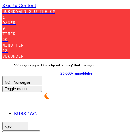
Skip to Content
BURSDAGEN SLUTTER OM
1
DAGER
9
TIMER
30
MINUTTER
3
SEKUNDER
100 dagers prøve
Gratis hjemlevering*
Unike senger
23.000+ anmeldelser
NO | Norwegian
Toggle menu
BURSDAG
Søk