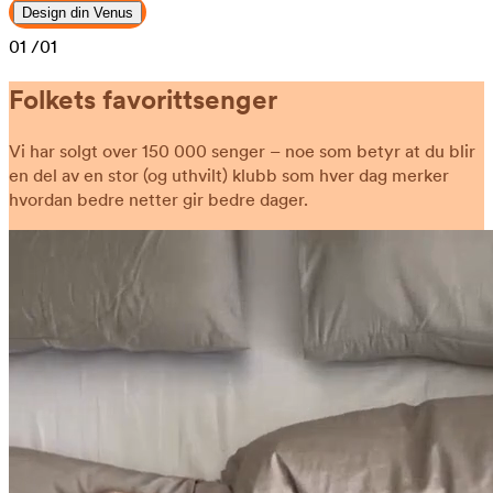
Design din Venus
01
/01
Folkets favorittsenger
Vi har solgt over 150 000 senger – noe som betyr at du blir
en del av en stor (og uthvilt) klubb som hver dag merker
hvordan bedre netter gir bedre dager.