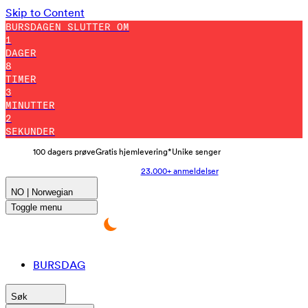
Skip to Content
BURSDAGEN SLUTTER OM
1
DAGER
8
TIMER
2
MINUTTER
50
SEKUNDER
100 dagers prøve
Gratis hjemlevering*
Unike senger
23.000+ anmeldelser
NO | Norwegian
Toggle menu
BURSDAG
Søk