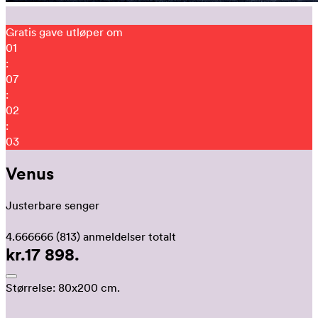
Gratis gave utløper om
01
:
07
:
01
:
52
Venus
Justerbare senger
4.666666
(813)
anmeldelser totalt
kr.17 898.
Størrelse:
80x200 cm.