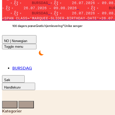
BURSDAG
26.07.2026 – 09.08
26.07.2026 – 09.08.2026
BU
BURSDAG
26.07.2026 – 09.08
<SPAN CLASS='MARQUEE-SLIDER-BIRTHDAY-DATE'>26.07
100 dagers prøve
Gratis hjemlevering*
Unike senger
NO | Norwegian
Toggle menu
BURSDAG
Søk
Handlekurv
Kategorier