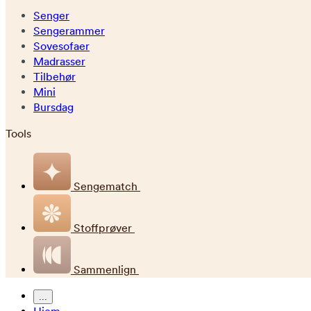
Senger
Sengerammer
Sovesofaer
Madrasser
Tilbehør
Mini
Bursdag
Tools
Sengematch
Stoffprøver
Sammenlign
...