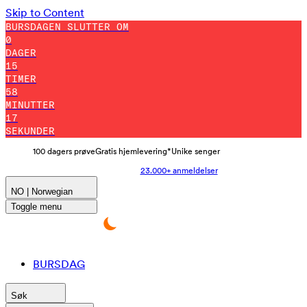
Skip to Content
BURSDAGEN SLUTTER OM
0
DAGER
15
TIMER
58
MINUTTER
9
SEKUNDER
100 dagers prøve
Gratis hjemlevering*
Unike senger
23.000+ anmeldelser
NO | Norwegian
Toggle menu
BURSDAG
Søk