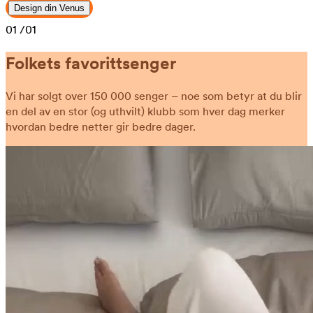
Design din Venus
01
/01
Folkets favorittsenger
Vi har solgt over 150 000 senger – noe som betyr at du blir
en del av en stor (og uthvilt) klubb som hver dag merker
hvordan bedre netter gir bedre dager.