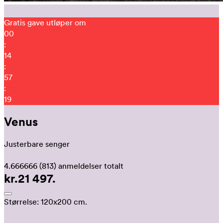
Gratis gave utløper om
00
:
14
:
57
:
10
Venus
Justerbare senger
4.666666
(813)
anmeldelser totalt
kr.21 497.
Størrelse:
120x200 cm.