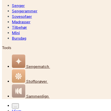
Senger
Sengerammer
Sovesofaer
Madrasser
Tilbehør
Mini
Bursdag
Tools
Sengematch
Stoffprøver
Sammenlign
...