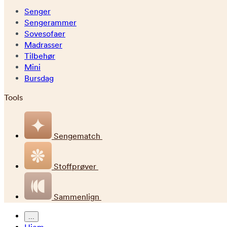
Senger
Sengerammer
Sovesofaer
Madrasser
Tilbehør
Mini
Bursdag
Tools
Sengematch
Stoffprøver
Sammenlign
...