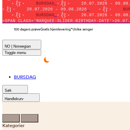
BURSDAG
26.07.2026 – 09.08
26.07.2026 – 09.08.2026
BU
BURSDAG
26.07.2026 – 09.08
<SPAN CLASS='MARQUEE-SLIDER-BIRTHDAY-DATE'>26.07
100 dagers prøve
Gratis hjemlevering*
Unike senger
NO | Norwegian
Toggle menu
BURSDAG
Søk
Handlekurv
Kategorier