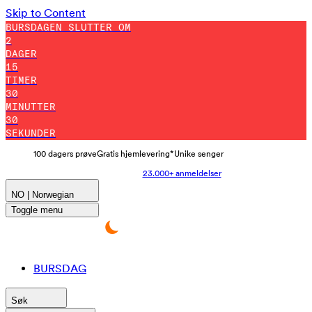
Skip to Content
BURSDAGEN SLUTTER OM
2
DAGER
15
TIMER
30
MINUTTER
27
SEKUNDER
100 dagers prøve
Gratis hjemlevering*
Unike senger
23.000+ anmeldelser
NO | Norwegian
Toggle menu
BURSDAG
Søk