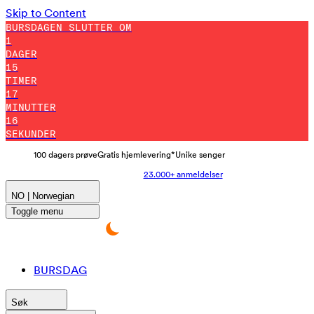
Skip to Content
BURSDAGEN SLUTTER OM
1
DAGER
15
TIMER
17
MINUTTER
13
SEKUNDER
100 dagers prøve
Gratis hjemlevering*
Unike senger
23.000+ anmeldelser
NO | Norwegian
Toggle menu
BURSDAG
Søk