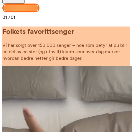
Design din Haven
01
/01
Folkets favorittsenger
Vi har solgt over 150 000 senger – noe som betyr at du blir
en del av en stor (og uthvilt) klubb som hver dag merker
hvordan bedre netter gir bedre dager.