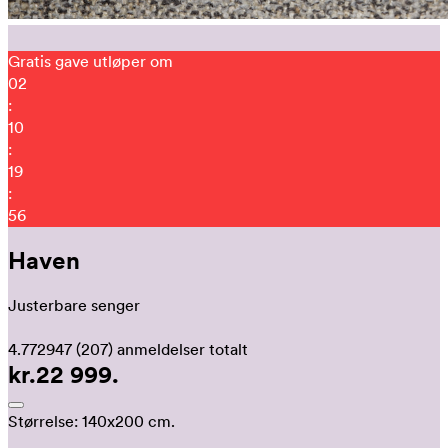
Gratis gave utløper om
02
:
10
:
19
:
43
Haven
Justerbare senger
4.772947
(207)
anmeldelser totalt
kr.22 999.
Størrelse:
140x200 cm.