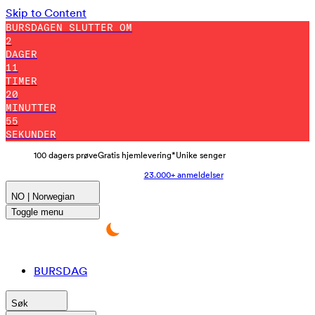
Skip to Content
BURSDAGEN SLUTTER OM
2
DAGER
11
TIMER
20
MINUTTER
42
SEKUNDER
100 dagers prøve
Gratis hjemlevering*
Unike senger
23.000+ anmeldelser
NO | Norwegian
Toggle menu
BURSDAG
Søk