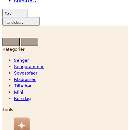
BURSDAG
Søk
Handlekurv
Kategorier
Senger
Sengerammer
Sovesofaer
Madrasser
Tilbehør
Mini
Bursdag
Tools