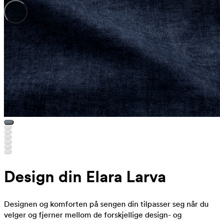
Design din Elara Larva
Designen og komforten på sengen din tilpasser seg når du
velger og fjerner mellom de forskjellige design- og