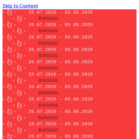
Skip to Content
26.07.2026 – 09.08.2026
BURSDAG
26.07.2026 – 09.08.2026
BURSDAG
26.07.2026 – 09.08.2026
BURSDAG
26.07.2026 – 09.08.2026
BURSDAG
26.07.2026 – 09.08.2026
BURSDAG
26.07.2026 – 09.08.2026
BURSDAG
26.07.2026 – 09.08.2026
BURSDAG
26.07.2026 – 09.08.2026
BURSDAG
26.07.2026 – 09.08.2026
BURSDAG
26.07.2026 – 09.08.2026
BURSDAG
26.07.2026 – 09.08.2026