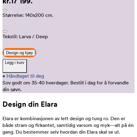
kr.17 199.
Størrelse:
140x200 cm.
Tekstil:
Larva
/ Deep
Design og kjøp
Legg i kurv
•
Håndlaget til deg
Sov godt om 35-40 hverdager.
Bestill i dag for å forvandle
din søvn.
Design din Elara
Elara er kombinasjonen av lett design og tung ro. Den er
både stram og firkantet, samtidig varsom og myk—alt på én
gang. Du bestemmer selv hvordan din Elara skal se ut.