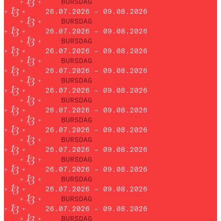
BURSDAG
26.07.2026 – 09.08.2026
BURSDAG
26.07.2026 – 09.08.2026
BURSDAG
26.07.2026 – 09.08.2026
BURSDAG
26.07.2026 – 09.08.2026
BURSDAG
26.07.2026 – 09.08.2026
BURSDAG
26.07.2026 – 09.08.2026
BURSDAG
26.07.2026 – 09.08.2026
BURSDAG
26.07.2026 – 09.08.2026
BURSDAG
26.07.2026 – 09.08.2026
BURSDAG
26.07.2026 – 09.08.2026
BURSDAG
26.07.2026 – 09.08.2026
BURSDAG