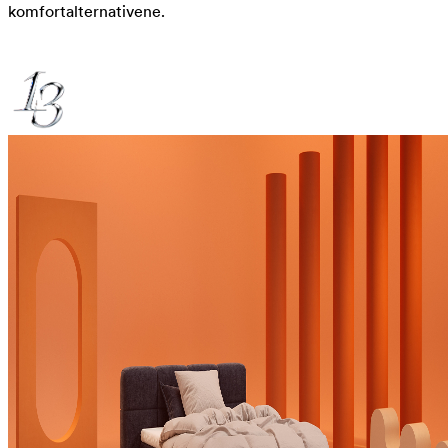
komfortalternativene.