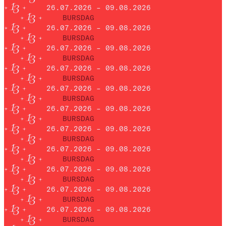
26.07.2026 – 09.08.2026
BURSDAG
26.07.2026 – 09.08.2026
BURSDAG
26.07.2026 – 09.08.2026
BURSDAG
26.07.2026 – 09.08.2026
BURSDAG
26.07.2026 – 09.08.2026
BURSDAG
26.07.2026 – 09.08.2026
BURSDAG
26.07.2026 – 09.08.2026
BURSDAG
26.07.2026 – 09.08.2026
BURSDAG
26.07.2026 – 09.08.2026
BURSDAG
26.07.2026 – 09.08.2026
BURSDAG
26.07.2026 – 09.08.2026
BURSDAG