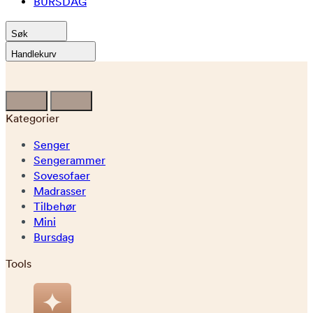
BURSDAG
Søk
Handlekurv
Kategorier
Senger
Sengerammer
Sovesofaer
Madrasser
Tilbehør
Mini
Bursdag
Tools