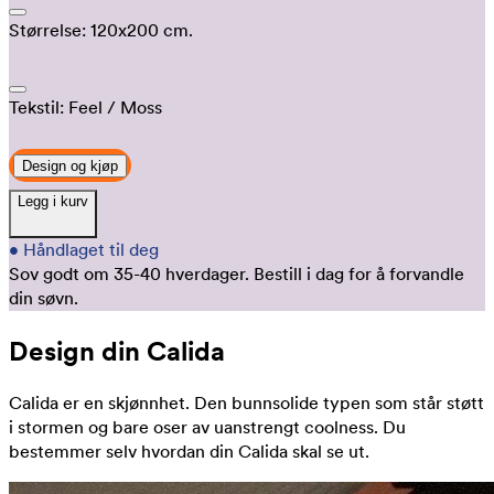
Størrelse:
120x200 cm.
Tekstil:
Feel
/ Moss
Design og kjøp
Legg i kurv
•
Håndlaget til deg
Sov godt om 35-40 hverdager.
Bestill i dag for å forvandle
din søvn.
Design din Calida
Calida er en skjønnhet. Den bunnsolide typen som står støtt
i stormen og bare oser av uanstrengt coolness. Du
bestemmer selv hvordan din Calida skal se ut.