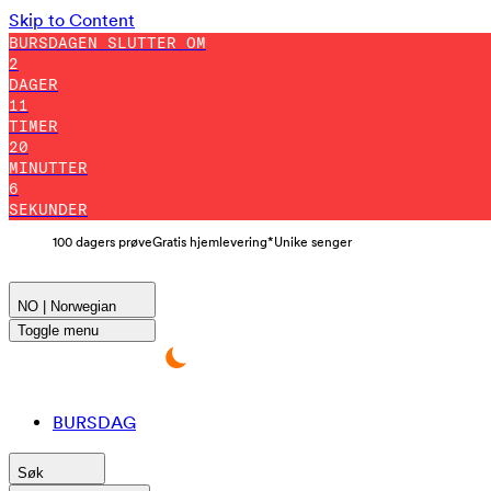
Skip to Content
BURSDAGEN SLUTTER OM
2
DAGER
11
TIMER
20
MINUTTER
4
SEKUNDER
100 dagers prøve
Gratis hjemlevering*
Unike senger
NO | Norwegian
Toggle menu
BURSDAG
Søk