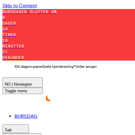
Skip to Content
BURSDAGEN SLUTTER OM
0
DAGER
16
TIMER
18
MINUTTER
19
SEKUNDER
100 dagers prøve
Gratis hjemlevering*
Unike senger
NO | Norwegian
Toggle menu
BURSDAG
Søk