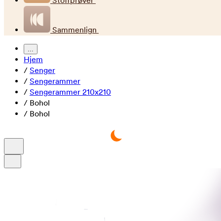
Stoffprøver
Sammenlign
...
Hjem
/
Senger
/
Sengerammer
/
Sengerammer 210x210
/
Bohol
/
Bohol