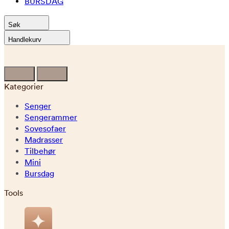
BURSDAG
Søk
Handlekurv
Kategorier
Senger
Sengerammer
Sovesofaer
Madrasser
Tilbehør
Mini
Bursdag
Tools