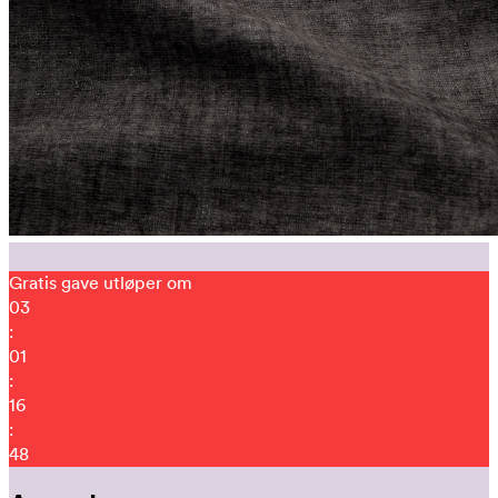
Gratis gave utløper om
03
:
01
:
16
:
34