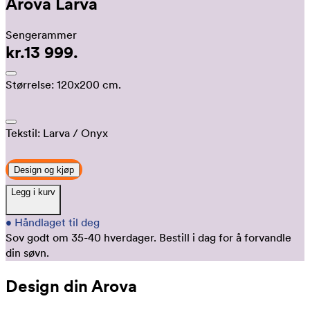
Arova Larva
Sengerammer
kr.13 999.
Størrelse:
120x200 cm.
Tekstil:
Larva
/ Onyx
Design og kjøp
Legg i kurv
•
Håndlaget til deg
Sov godt om 35-40 hverdager.
Bestill i dag for å forvandle
din søvn.
Design din Arova