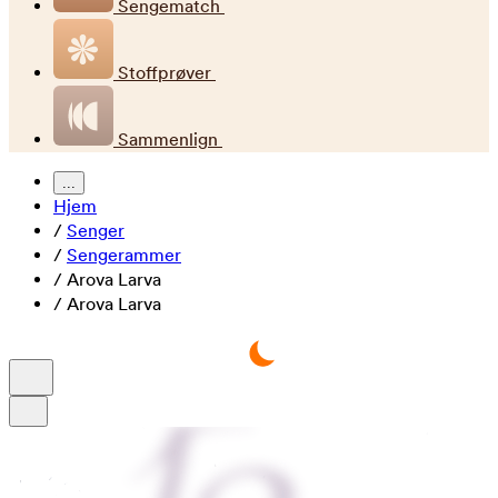
Sengematch
Stoffprøver
Sammenlign
...
Hjem
/
Senger
/
Sengerammer
/
Arova Larva
/
Arova Larva