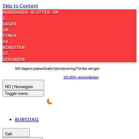
Skip to Content
BURSDAGEN SLUTTER OM
1
DAGER
20
TIMER
48
MINUTTER
51
SEKUNDER
100 dagers prøve
Gratis hjemlevering*
Unike senger
23.000+ anmeldelser
NO | Norwegian
Toggle menu
BURSDAG
Søk