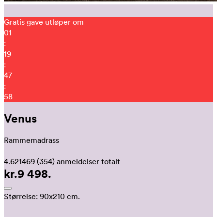
Gratis gave utløper om
01
:
19
:
47
:
52
Venus
Rammemadrass
4.621469
(354)
anmeldelser totalt
kr.9 498.
Størrelse:
90x210 cm.