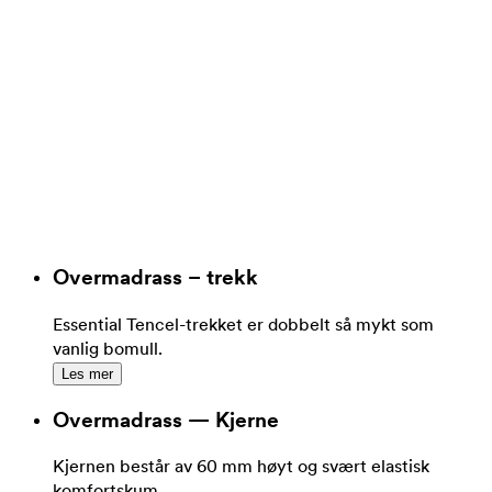
Overmadrass – trekk
Essential Tencel-trekket er dobbelt så mykt som
vanlig bomull.
Les mer
Overmadrass — Kjerne
Kjernen består av 60 mm høyt og svært elastisk
komfortskum.
Les mer
Polstring