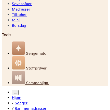
Sovesofaer
Madrasser
Tilbehør
Mini
Bursdag
Tools
Sengematch
Stoffprøver
Sammenlign
...
Hjem
/
Senger
/
Rammemadrasser