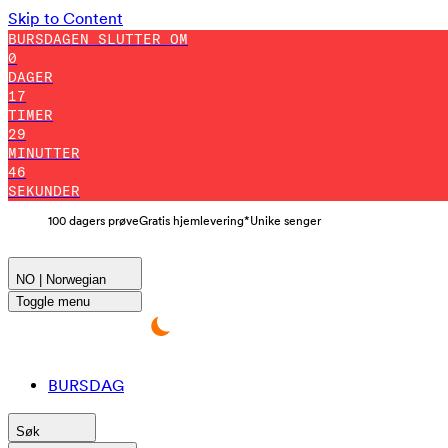
Skip to Content
BURSDAGEN SLUTTER OM
0
DAGER
17
TIMER
29
MINUTTER
45
SEKUNDER
100 dagers prøve
Gratis hjemlevering*
Unike senger
NO | Norwegian
Toggle menu
BURSDAG
Søk