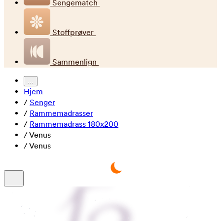
Sengematch
Stoffprøver
Sammenlign
...
Hjem
/
Senger
/
Rammemadrasser
/
Rammemadrass 180x200
/
Venus
/
Venus