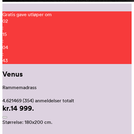
Gratis gave utløper om
02
:
15
:
04
:
40
Venus
Rammemadrass
4.621469
(354)
anmeldelser totalt
kr.14 999.
Størrelse:
180x200 cm.