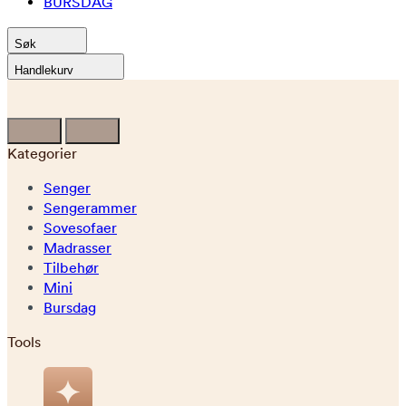
BURSDAG
Søk
Handlekurv
Kategorier
Senger
Sengerammer
Sovesofaer
Madrasser
Tilbehør
Mini
Bursdag
Tools