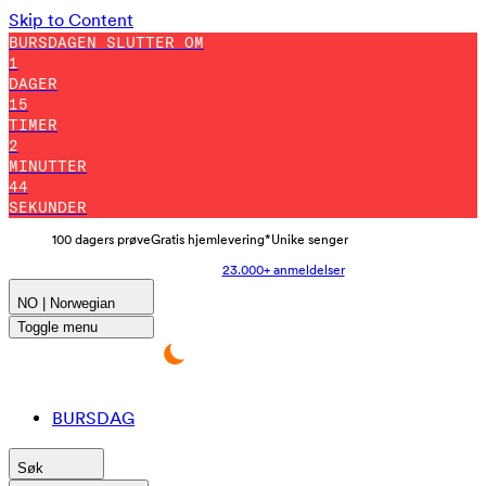
Skip to Content
BURSDAGEN SLUTTER OM
1
DAGER
15
TIMER
2
MINUTTER
39
SEKUNDER
100 dagers prøve
Gratis hjemlevering*
Unike senger
23.000+ anmeldelser
NO | Norwegian
Toggle menu
BURSDAG
Søk