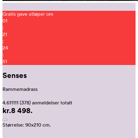
Gratis gave utløper om
01
:
21
:
24
:
44
Senses
Rammemadrass
4.611111
(378)
anmeldelser totalt
kr.8 498.
Størrelse:
90x210 cm.