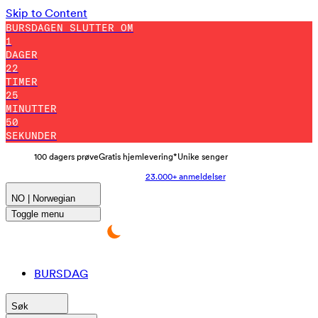
Skip to Content
BURSDAGEN SLUTTER OM
1
DAGER
22
TIMER
25
MINUTTER
43
SEKUNDER
100 dagers prøve
Gratis hjemlevering*
Unike senger
23.000+ anmeldelser
NO | Norwegian
Toggle menu
BURSDAG
Søk