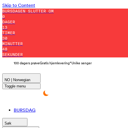
Skip to Content
BURSDAGEN SLUTTER OM
0
DAGER
13
TIMER
30
MINUTTER
47
SEKUNDER
100 dagers prøve
Gratis hjemlevering*
Unike senger
NO | Norwegian
Toggle menu
BURSDAG
Søk