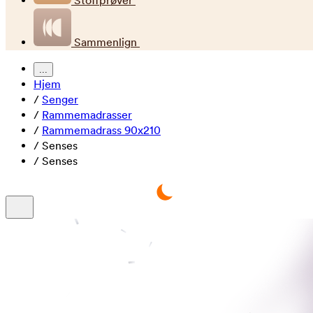
Stoffprøver
Sammenlign
...
Hjem
/
Senger
/
Rammemadrasser
/
Rammemadrass 90x210
/
Senses
/
Senses