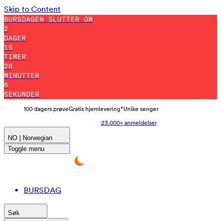
Skip to Content
BURSDAGEN SLUTTER OM
2
DAGER
15
TIMER
25
MINUTTER
58
SEKUNDER
100 dagers prøve
Gratis hjemlevering*
Unike senger
23.000+ anmeldelser
NO | Norwegian
Toggle menu
BURSDAG
Søk