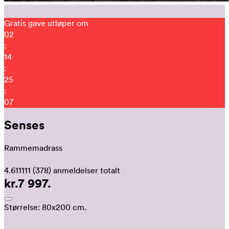
Gratis gave utløper om
02
:
14
:
24
:
59
Senses
Rammemadrass
4.611111
(378)
anmeldelser totalt
kr.7 997.
Størrelse:
80x200 cm.