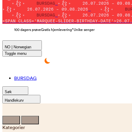
BURSDAG
26.07.2026 – 09.08
26.07.2026 – 09.08.2026
BU
BURSDAG
26.07.2026 – 09.08
<SPAN CLASS='MARQUEE-SLIDER-BIRTHDAY-DATE'>26.07
100 dagers prøve
Gratis hjemlevering*
Unike senger
NO | Norwegian
Toggle menu
BURSDAG
Søk
Handlekurv
Kategorier