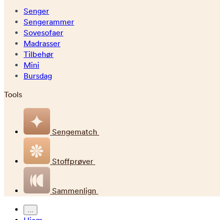
Senger
Sengerammer
Sovesofaer
Madrasser
Tilbehør
Mini
Bursdag
Tools
Sengematch
Stoffprøver
Sammenlign
...