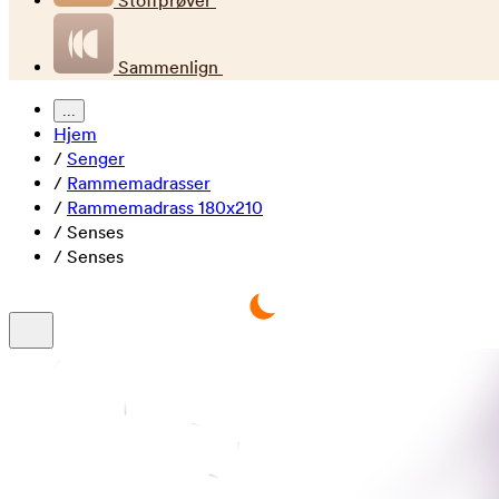
Stoffprøver
Sammenlign
...
Hjem
/
Senger
/
Rammemadrasser
/
Rammemadrass 180x210
/
Senses
/
Senses