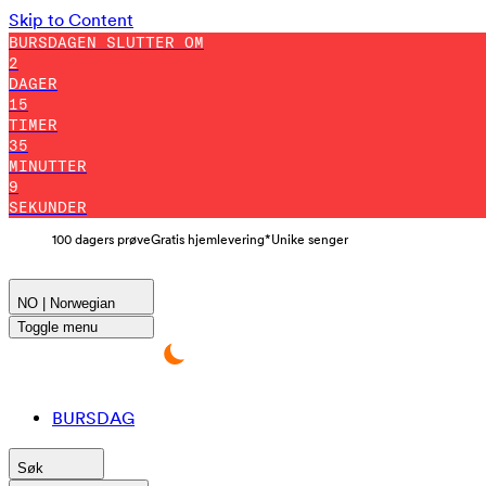
Skip to Content
BURSDAGEN SLUTTER OM
2
DAGER
15
TIMER
35
MINUTTER
7
SEKUNDER
100 dagers prøve
Gratis hjemlevering*
Unike senger
NO | Norwegian
Toggle menu
BURSDAG
Søk