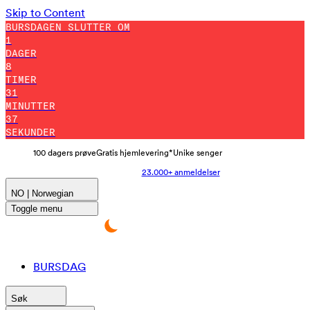
Skip to Content
BURSDAGEN SLUTTER OM
1
DAGER
8
TIMER
31
MINUTTER
32
SEKUNDER
100 dagers prøve
Gratis hjemlevering*
Unike senger
23.000+ anmeldelser
NO | Norwegian
Toggle menu
BURSDAG
Søk