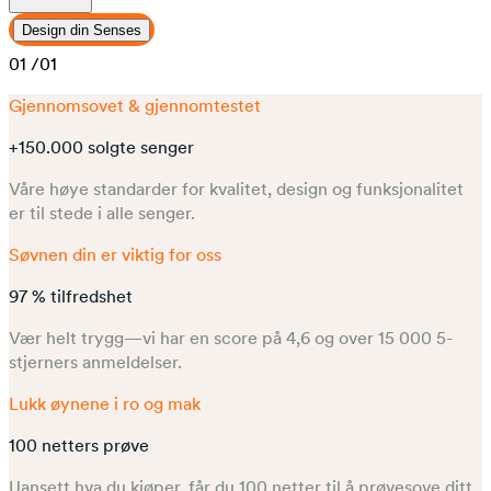
Design din Senses
01
/01
Gjennomsovet & gjennomtestet
+150.000 solgte senger
Våre høye standarder for kvalitet, design og funksjonalitet
er til stede i alle senger.
Søvnen din er viktig for oss
97 % tilfredshet
Vær helt trygg—vi har en score på 4,6 og over 15 000 5-
stjerners anmeldelser.
Lukk øynene i ro og mak
100 netters prøve
Uansett hva du kjøper, får du 100 netter til å prøvesove ditt