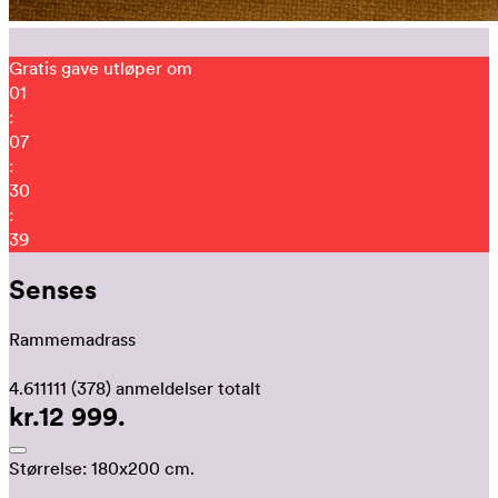
Gratis gave utløper om
01
:
07
:
30
:
33
Senses
Rammemadrass
4.611111
(378)
anmeldelser totalt
kr.12 999.
Størrelse:
180x200 cm.