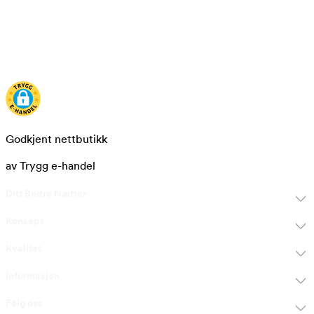
Godkjent nettbutikk
av Trygg e-handel
Ditt Bedre Nætter
Konsept
Kvalitet
Informasjon
Følg oss