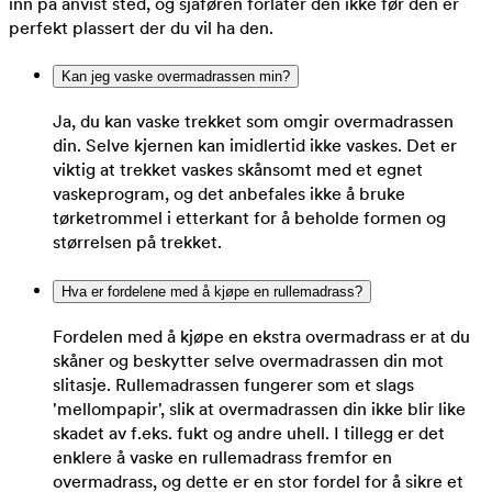
inn på anvist sted, og sjåføren forlater den ikke før den er
perfekt plassert der du vil ha den.
Kan jeg vaske overmadrassen min?
Ja, du kan vaske trekket som omgir overmadrassen
din. Selve kjernen kan imidlertid ikke vaskes. Det er
viktig at trekket vaskes skånsomt med et egnet
vaskeprogram, og det anbefales ikke å bruke
tørketrommel i etterkant for å beholde formen og
størrelsen på trekket.
Hva er fordelene med å kjøpe en rullemadrass?
Fordelen med å kjøpe en ekstra overmadrass er at du
skåner og beskytter selve overmadrassen din mot
slitasje. Rullemadrassen fungerer som et slags
'mellompapir', slik at overmadrassen din ikke blir like
skadet av f.eks. fukt og andre uhell. I tillegg er det
enklere å vaske en rullemadrass fremfor en
overmadrass, og dette er en stor fordel for å sikre et