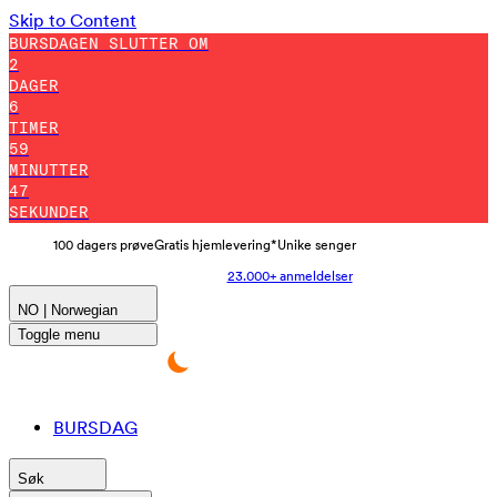
Skip to Content
BURSDAGEN SLUTTER OM
2
DAGER
6
TIMER
59
MINUTTER
45
SEKUNDER
100 dagers prøve
Gratis hjemlevering*
Unike senger
23.000+ anmeldelser
NO | Norwegian
Toggle menu
BURSDAG
Søk