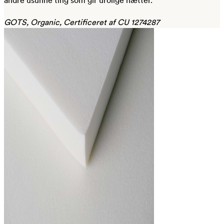
andre usunne ting som gir urolige nætter.
GOTS, Organic, Certificeret af CU 1274287