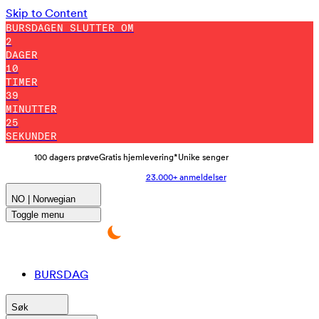
Skip to Content
BURSDAGEN SLUTTER OM
2
DAGER
10
TIMER
39
MINUTTER
22
SEKUNDER
100 dagers prøve
Gratis hjemlevering*
Unike senger
23.000+ anmeldelser
NO | Norwegian
Toggle menu
BURSDAG
Søk