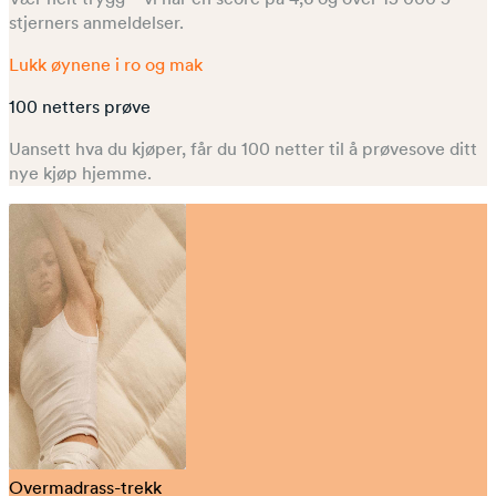
stjerners anmeldelser.
Lukk øynene i ro og mak
100 netters prøve
Uansett hva du kjøper, får du 100 netter til å prøvesove ditt
nye kjøp hjemme.
Overmadrass-trekk