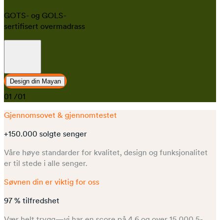
GOTS- og GOLS-
sertifisert overmadrass
Design din Mayan
01
/01
Gjennomsovet & gjennomtestet
+150.000 solgte senger
Våre høye standarder for kvalitet, design og funksjonalitet
er til stede i alle senger.
Søvnen din er viktig for oss
97 % tilfredshet
Vær helt trygg—vi har en score på 4,6 og over 15 000 5-