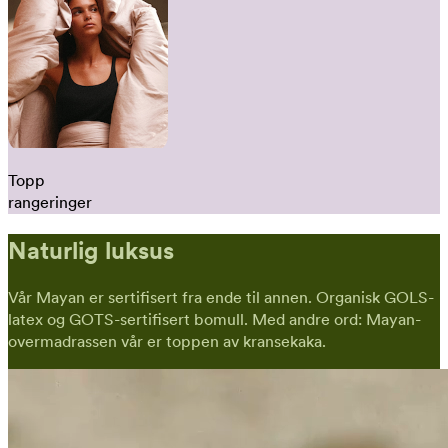
Topp
rangeringer
Naturlig luksus
Vår Mayan er sertifisert fra ende til annen. Organisk GOLS-
latex og GOTS-sertifisert bomull. Med andre ord: Mayan-
overmadrassen vår er toppen av kransekaka.