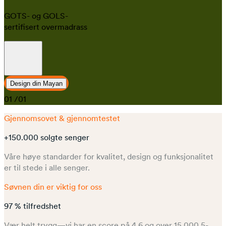
GOTS- og GOLS-
sertifisert overmadrass
Design din Mayan
01
/01
Gjennomsovet & gjennomtestet
+150.000 solgte senger
Våre høye standarder for kvalitet, design og funksjonalitet
er til stede i alle senger.
Søvnen din er viktig for oss
97 % tilfredshet
Vær helt trygg—vi har en score på 4,6 og over 15 000 5-