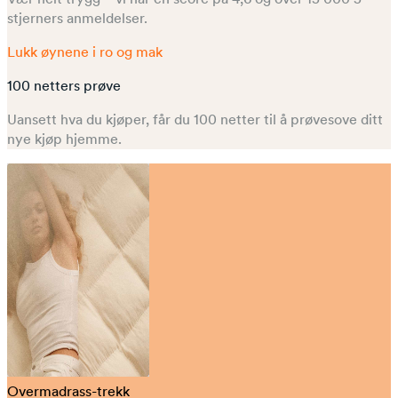
stjerners anmeldelser.
Lukk øynene i ro og mak
100 netters prøve
Uansett hva du kjøper, får du 100 netter til å prøvesove ditt
nye kjøp hjemme.
Overmadrass-trekk