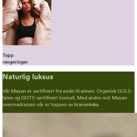
Topp
rangeringer
Naturlig luksus
Vår Mayan er sertifisert fra ende til annen. Organisk GOLS-
latex og GOTS-sertifisert bomull. Med andre ord: Mayan-
overmadrassen vår er toppen av kransekaka.