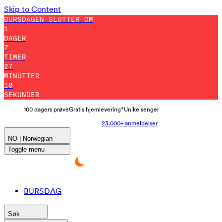
Skip to Content
BURSDAGEN SLUTTER OM
1
DAGER
7
TIMER
27
MINUTTER
7
SEKUNDER
100 dagers prøve
Gratis hjemlevering*
Unike senger
23.000+ anmeldelser
NO | Norwegian
Toggle menu
BURSDAG
Søk