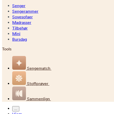
Senger
Sengerammer
Sovesofaer
Madrasser
Tilbehør
Mini
Bursdag
Tools
Sengematch
Stoffprøver
Sammenlign
...