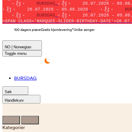
BURSDAG
26.07.2026 – 09.08
26.07.2026 – 09.08.2026
BU
BURSDAG
26.07.2026 – 09.08
<SPAN CLASS='MARQUEE-SLIDER-BIRTHDAY-DATE'>26.07
100 dagers prøve
Gratis hjemlevering*
Unike senger
NO | Norwegian
Toggle menu
BURSDAG
Søk
Handlekurv
Kategorier