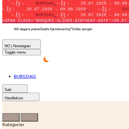
BURSDAG
26.07.2026 – 09.08
26.07.2026 – 09.08.2026
BU
BURSDAG
26.07.2026 – 09.08
<SPAN CLASS='MARQUEE-SLIDER-BIRTHDAY-DATE'>26.07
100 dagers prøve
Gratis hjemlevering*
Unike senger
NO | Norwegian
Toggle menu
BURSDAG
Søk
Handlekurv
Kategorier