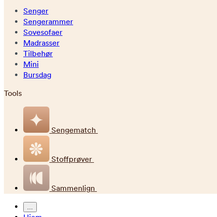
Senger
Sengerammer
Sovesofaer
Madrasser
Tilbehør
Mini
Bursdag
Tools
Sengematch
Stoffprøver
Sammenlign
...